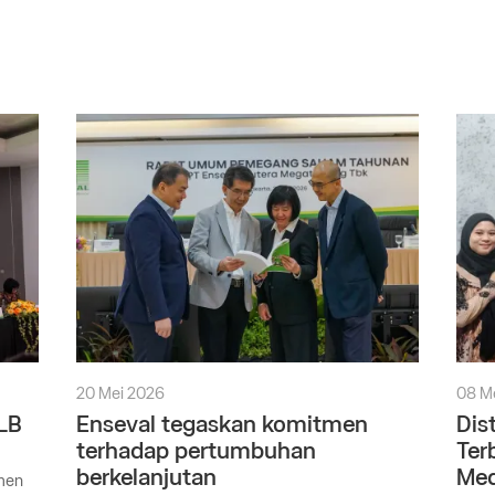
20 Mei 2026
08 M
LB
Enseval tegaskan komitmen
Dis
terhadap pertumbuhan
Ter
berkelanjutan
Med
tmen