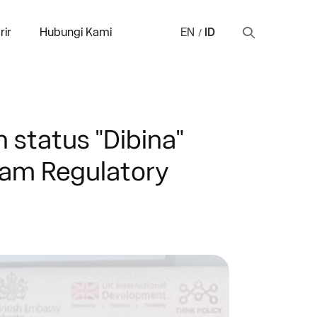
rir
Hubungi Kami
EN
ID
 status "Dibina"
ram Regulatory