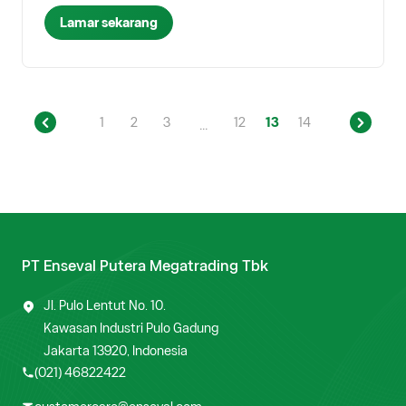
Lamar sekarang
1
2
3
12
13
14
...
PT Enseval Putera Megatrading Tbk
Jl. Pulo Lentut No. 10.
Kawasan Industri Pulo Gadung
Jakarta 13920, Indonesia
(021) 46822422