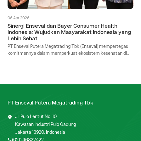
06 Apr 2026
Sinergi Enseval dan Bayer Consumer Health
Indonesia: Wujudkan Masyarakat Indonesia yang
Lebih Sehat
PT Enseval Putera Megatrading Tbk (Enseval) mempertegas
komitmennya dalam memperkuat ekosistem kesehatan di
Indonesia melalui seremoni penandatanganan kerja sama
distribusi dengan Bayer Consumer Health Indonesia pada 27
Maret 2026.
PT Enseval Putera Megatrading Tbk
Jl. Pulo Lentut No. 10.
Kawasan Industri Pulo Gadung
Jakarta 13920, Indonesia
(021) 46822422