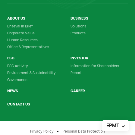
ABOUT US
BUSINESS
Enseval in Brief
Solutions
Corporate Value
Products
Human Resources
Office & Representatives
ESG
INVESTOR
ESG Activity
Information for Shareholders
Environment & Sustainability
Report
Governance
NEWS
CAREER
CONTACT US
EPMT
Privacy Policy
Personal Data Protection